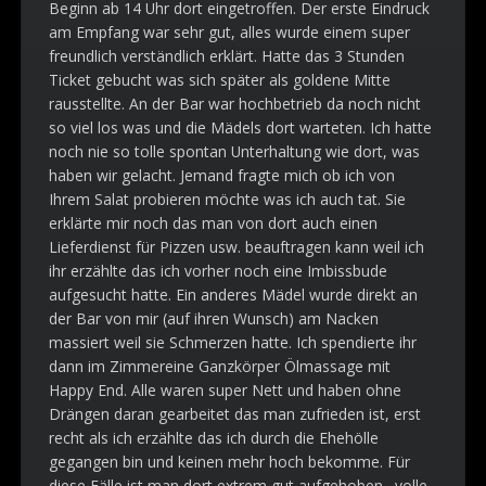
Beginn ab 14 Uhr dort eingetroffen. Der erste Eindruck
am Empfang war sehr gut, alles wurde einem super
freundlich verständlich erklärt. Hatte das 3 Stunden
Ticket gebucht was sich später als goldene Mitte
rausstellte. An der Bar war hochbetrieb da noch nicht
so viel los was und die Mädels dort warteten. Ich hatte
noch nie so tolle spontan Unterhaltung wie dort, was
haben wir gelacht. Jemand fragte mich ob ich von
Ihrem Salat probieren möchte was ich auch tat. Sie
erklärte mir noch das man von dort auch einen
Lieferdienst für Pizzen usw. beauftragen kann weil ich
ihr erzählte das ich vorher noch eine Imbissbude
aufgesucht hatte. Ein anderes Mädel wurde direkt an
der Bar von mir (auf ihren Wunsch) am Nacken
massiert weil sie Schmerzen hatte. Ich spendierte ihr
dann im Zimmereine Ganzkörper Ölmassage mit
Happy End. Alle waren super Nett und haben ohne
Drängen daran gearbeitet das man zufrieden ist, erst
recht als ich erzählte das ich durch die Ehehölle
gegangen bin und keinen mehr hoch bekomme. Für
diese Fälle ist man dort extrem gut aufgehoben., volle