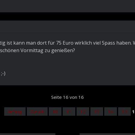
ig ist kann man dort für 75 Euro wirklich viel Spass haben. 
n schönen Vormittag zu genießen?
;-)
Seite 16 von 16
Anfang
Zurück
10
11
12
13
14
15
1