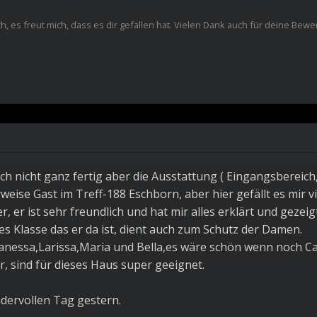
, es freut mich, dass es dir gefallen hat. Vielen Dank auch für deine Bewe
och nicht ganz fertig aber die Ausstattung ( Eingangsberei
weise Gast im Treff-188 Eschborn, aber hier gefällt es mir v
, er ist sehr freundlich und hat mir alles erklärt und gezeigt
es Klasse das er da ist, dient auch zum Schutz der Damen.
nessa,Larissa,Maria und Bella,es wäre schön wenn noch C
r, sind für dieses Haus super geeignet.
dervollen Tag gestern.