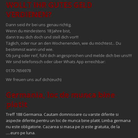
WOLLT IHR GUTES GELD
ERFORDERLICH!
VERDIENEN?
Dann seid ihr bei uns genau richtig.
Wenn du mindestens 18 Jahre bist,
dann trau dich doch und stell dich vor!!!
Täglich, oder nur an den Wochenenden, wie du möchtest... Du
bestimmst wann und wie.
Ob jung oder reif, fühl dich angesprochen und melde dich bei uns!!!!
Wir sind telefonisch oder über Whats App erreichbar:
0170-7656978
Wir freuen uns auf dich(euch)
Germania, loc de munca bine
platit
Treff 188 Germania. Cautam domnisoare cu varste diferite si
aspecte diferite,pentru un loc de munca bine platit. Limba germana
nu este obligatorie. Cazarea si masa pe zi este gratuita, de la
.....euro pe luna.