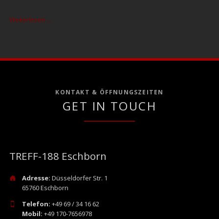
Wollt
Weiterlesen …
ihr
gutes
Geld
verdienen?
KONTAKT & ÖFFNUNGSZEITEN
GET IN TOUCH
TREFF-188 Eschborn
Adresse:
Düsseldorfer Str. 1
65760 Eschborn
Telefon:
+49 69 / 34 16 62
Mobil:
+49 170-7656978