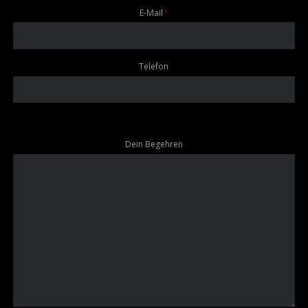
Pflichtfeld
E-Mail
*
Telefon
Dein Begehren