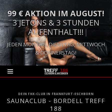
99 € AKTION IM AUGUST!
99 € AKTION IM AUGUST!
3 JETONS & 3 STUNDEN
3 JETONS & 3 STUNDEN
AUFENTHALT!!!
AUFENTHALT!!!
JEDEN MONTAG, DIENSTAG, MITTWOCH
& DONNERSTAG!
DEIN FKK-CLUB IN FRANKFURT-ESCHBORN
SAUNACLUB - BORDELL TREFF
188