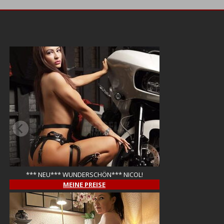
*** NEU*** WUNDERSCHÖN*** NICOL!
MEINE PREISE