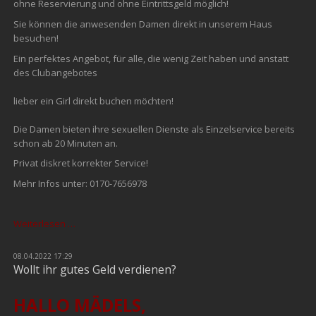
ohne Reservierung und ohne Eintrittsgeld möglich!
Sie können die anwesenden Damen direkt in unserem Haus
besuchen!
Ein perfektes Angebot, für alle, die wenig Zeit haben und anstatt
des Clubangebotes
lieber ein Girl direkt buchen möchten!
Die Damen bieten ihre sexuellen Dienste als Einzelservice bereits
schon ab 20 Minuten an.
Privat diskret korrekter Service!
Mehr Infos unter: 0170-7656978
DISKRETE
Weiterlesen …
PRIVATBUCHUNG
DIREKT
08.04.2022 17:29
VOR
Wollt ihr gutes Geld verdienen?
ORT!
KEINE
HALLO MÄDELS,
EINTRITTSZAHLUNG