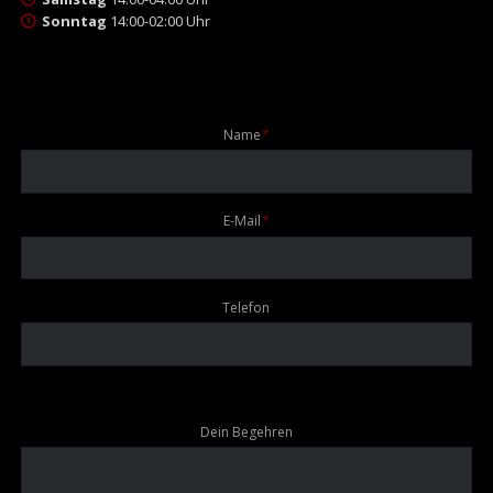
Sonntag
14:00-02:00 Uhr
Pflichtfeld
Name
*
Pflichtfeld
E-Mail
*
Telefon
Dein Begehren