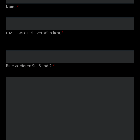
Pflichtfeld
Name
*
Pflichtfeld
E-Mail (wird nicht veröffentlicht)
*
Bitte addieren Sie 6 und 2.
*