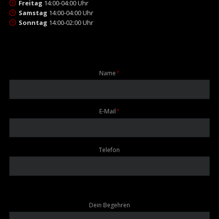
Freitag
14:00-04:00 Uhr
Samstag
14:00-04:00 Uhr
Sonntag
14:00-02:00 Uhr
Pflichtfeld
Name
*
Pflichtfeld
E-Mail
*
Telefon
Dein Begehren