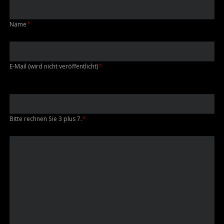
Pflichtfeld
Name
*
Pflichtfeld
E-Mail (wird nicht veröffentlicht)
*
Bitte rechnen Sie 3 plus 7.
*