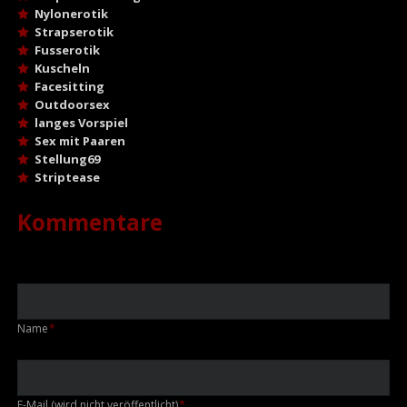
Nylonerotik
Strapserotik
Fusserotik
Kuscheln
Facesitting
Outdoorsex
langes Vorspiel
Sex mit Paaren
Stellung69
Striptease
Kommentare
Pflichtfeld
Name
*
Pflichtfeld
E-Mail (wird nicht veröffentlicht)
*