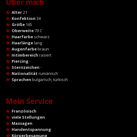
Über mich
Alter
21
Konfektion
34
Größe
165
Oberweite
70 C
Haarfarbe
schwarz
Haarlänge
lang
Augenfarbe
braun
Intimbereich
rasiert
Piercing
-
Sternzeichen
-
Nationalität
rumänisch
Sprachen
bulgarisch, türkisch
Mein Service
Französisch
viele Stellungen
Massagen
Handentspannung
Körperbesamung