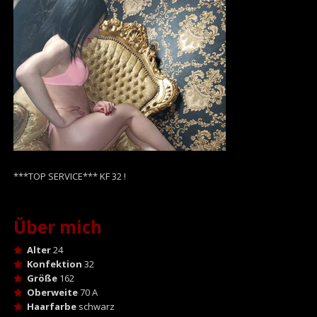
***TOP SERVICE*** KF 32 !
Über mich
Alter
24
Konfektion
32
Größe
162
Oberweite
70 A
Haarfarbe
schwarz