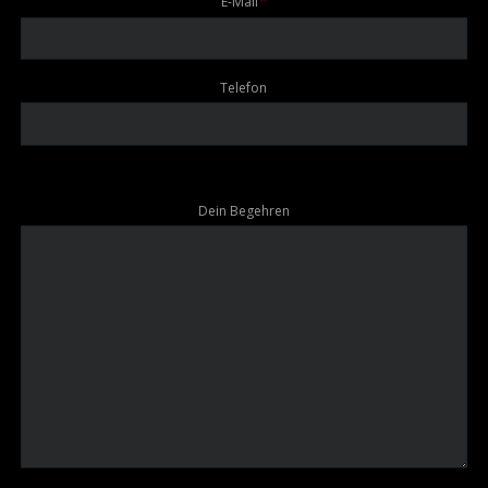
Pflichtfeld
E-Mail
*
Telefon
Dein Begehren