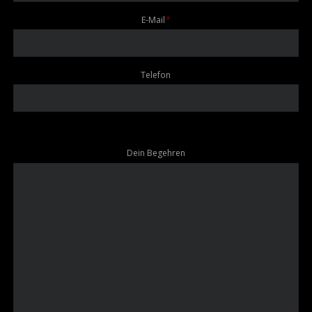
Pflichtfeld
E-Mail
*
Telefon
Dein Begehren