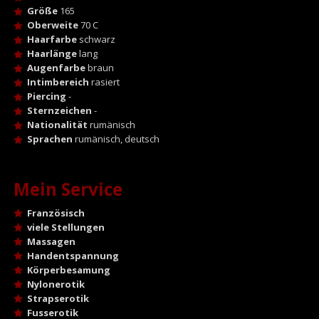
Größe
165
Oberweite
70 C
Haarfarbe
schwarz
Haarlänge
lang
Augenfarbe
braun
Intimbereich
rasiert
Piercing
-
Sternzeichen
-
Nationalität
rumänisch
Sprachen
rumänisch, deutsch
Mein Service
Französisch
viele Stellungen
Massagen
Handentspannung
Körperbesamung
Nylonerotik
Strapserotik
Fusserotik