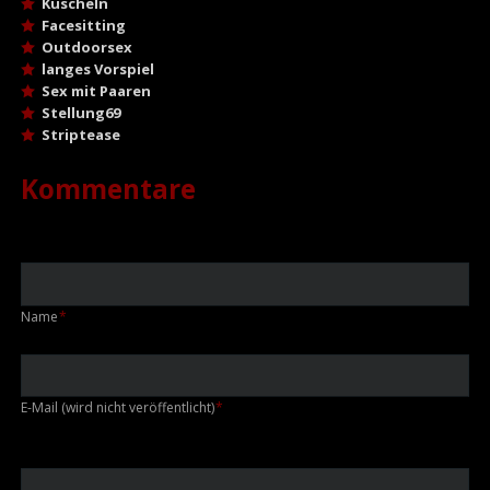
Kuscheln
Facesitting
Outdoorsex
langes Vorspiel
Sex mit Paaren
Stellung69
Striptease
Kommentare
Pflichtfeld
Name
*
Pflichtfeld
E-Mail (wird nicht veröffentlicht)
*