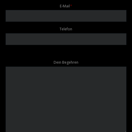
Pflichtfeld
E-Mail
*
Telefon
Dein Begehren