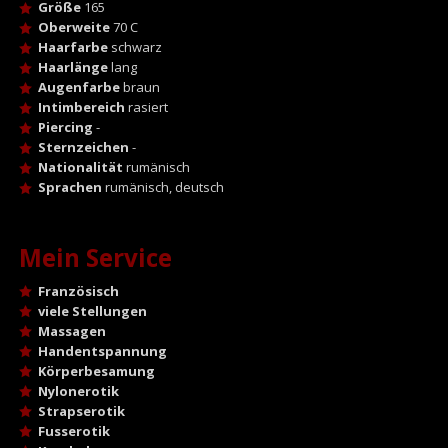
Größe
165
Oberweite
70 C
Haarfarbe
schwarz
Haarlänge
lang
Augenfarbe
braun
Intimbereich
rasiert
Piercing
-
Sternzeichen
-
Nationalität
rumänisch
Sprachen
rumänisch, deutsch
Mein Service
Französisch
viele Stellungen
Massagen
Handentspannung
Körperbesamung
Nylonerotik
Strapserotik
Fusserotik