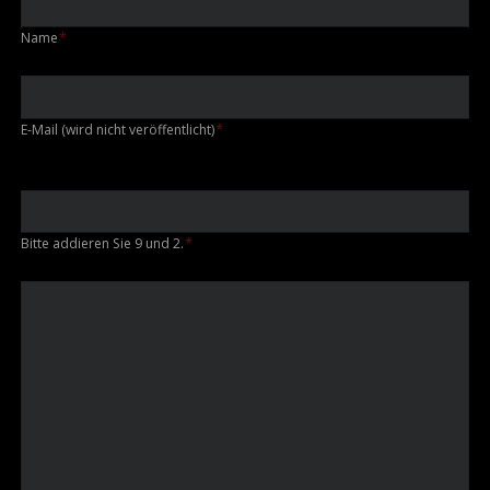
Pflichtfeld
Name
*
Pflichtfeld
E-Mail (wird nicht veröffentlicht)
*
Bitte addieren Sie 9 und 2.
*