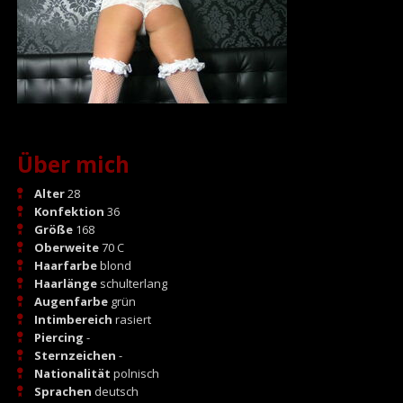
Über mich
Alter
28
Konfektion
36
Größe
168
Oberweite
70 C
Haarfarbe
blond
Haarlänge
schulterlang
Augenfarbe
grün
Intimbereich
rasiert
Piercing
-
Sternzeichen
-
Nationalität
polnisch
Sprachen
deutsch