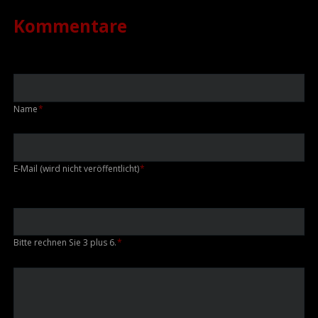
Kommentare
Pflichtfeld
Name
*
Pflichtfeld
E-Mail (wird nicht veröffentlicht)
*
Bitte rechnen Sie 3 plus 6.
*