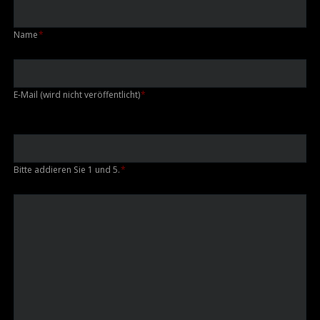
Pflichtfeld
Name
*
Pflichtfeld
E-Mail (wird nicht veröffentlicht)
*
Bitte addieren Sie 1 und 5.
*