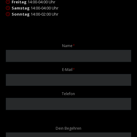
Freitag
14:00-04:00 Uhr
Samstag
14:00-04:00 Uhr
Sonntag
14:00-02:00 Uhr
Pflichtfeld
Name
*
Pflichtfeld
E-Mail
*
Telefon
Dein Begehren