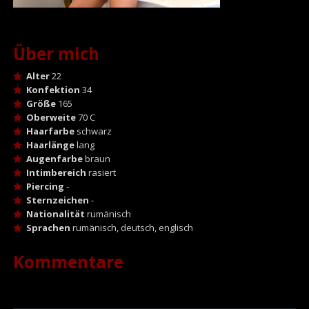
Über mich
Alter
22
Konfektion
34
Größe
165
Oberweite
70 C
Haarfarbe
schwarz
Haarlänge
lang
Augenfarbe
braun
Intimbereich
rasiert
Piercing
-
Sternzeichen
-
Nationalität
rumänisch
Sprachen
rumänisch, deutsch, englisch
Kommentare