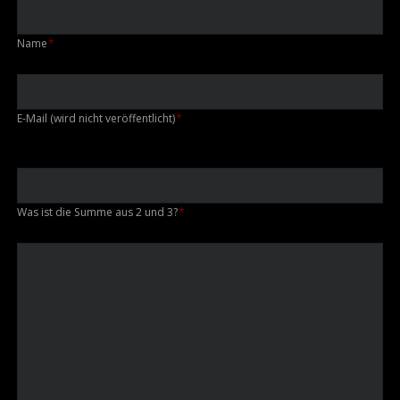
Pflichtfeld
Name
*
Pflichtfeld
E-Mail (wird nicht veröffentlicht)
*
Was ist die Summe aus 2 und 3?
*