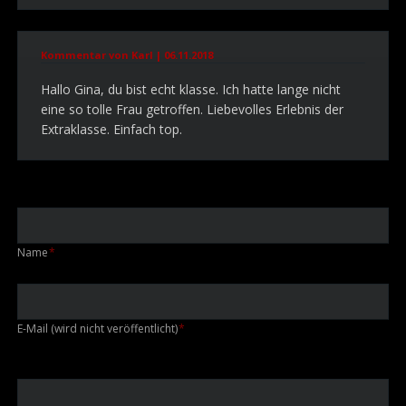
Kommentar von Karl |
06.11.2018
Hallo Gina, du bist echt klasse. Ich hatte lange nicht
eine so tolle Frau getroffen. Liebevolles Erlebnis der
Extraklasse. Einfach top.
Pflichtfeld
Name
*
Pflichtfeld
E-Mail (wird nicht veröffentlicht)
*