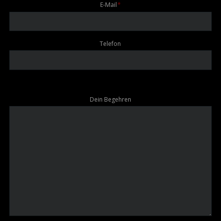
Pflichtfeld
E-Mail
*
Telefon
Dein Begehren