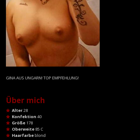
GINA AUS UNGARN! TOP EMPFEHLUNG!
Über mich
Alter
28
Konfektion
40
Größe
178
Oberweite
85 C
Haarfarbe
blond