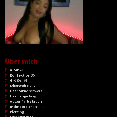
Über mich
Alter
24
Konfektion
36
Größe
168
Oberweite
70 C
Haarfarbe
schwarz
Haarlänge
lang
Augenfarbe
braun
Intimbereich
rasiert
Piercing
-
Sternzeichen
-