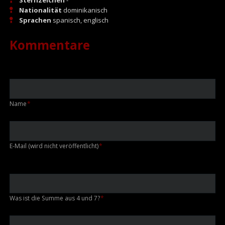
Nationalität
dominikanisch
Sprachen
spanisch, englisch
Kommentare
Pflichtfeld
Name
*
Pflichtfeld
E-Mail (wird nicht veröffentlicht)
*
Was ist die Summe aus 4 und 7?
*