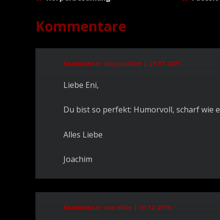
Kommentare
Kommentar von Joachim |
27.07.2021
Liebe Eni,
Du bist so perfekt: Humorvoll, scharf wie e
Alles Liebe
Joachim
Kommentar von mike |
09.12.2019