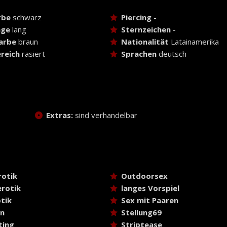
rbe
schwarz
Piercing
-
nge
lang
Sternzeichen
-
arbe
braun
Nationalität
Latainamerika
reich
rasiert
Sprachen
deutsch
Extras:
sind verhandelbar
rotik
Outdoorsex
rotik
langes Vorspiel
tik
Sex mit Paaren
ln
Stellung69
ting
Striptease