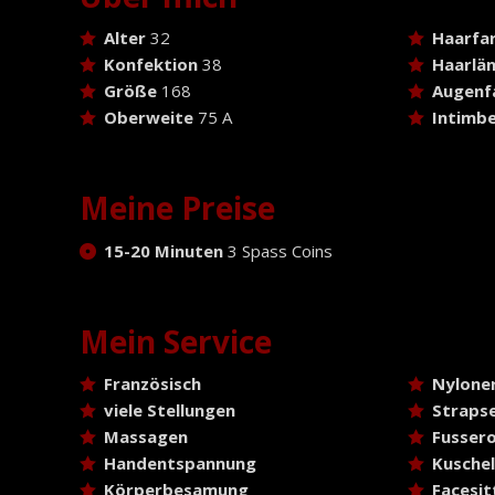
Alter
32
Haarfa
Konfektion
38
Haarlä
Größe
168
Augenf
Oberweite
75 A
Intimbe
Meine Preise
15-20 Minuten
3 Spass Coins
Mein Service
Französisch
Nylone
viele Stellungen
Strapse
Massagen
Fussero
Handentspannung
Kusche
Körperbesamung
Facesit