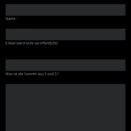
Pflichtfeld
Name
*
Pflichtfeld
E-Mail (wird nicht veröffentlicht)
*
Was ist die Summe aus 3 und 5?
*