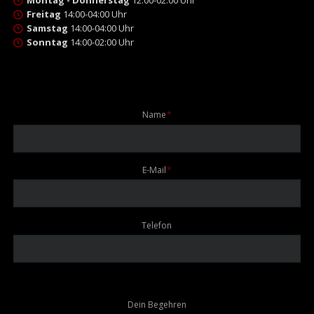
Montag - Donnerstag
12:00-02:00 Uhr
Freitag
14:00-04:00 Uhr
Samstag
14:00-04:00 Uhr
Sonntag
14:00-02:00 Uhr
Pflichtfeld
Name
*
Pflichtfeld
E-Mail
*
Telefon
Dein Begehren