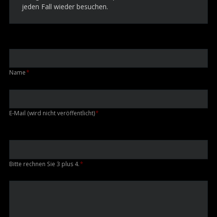
jeden Fall wieder besuchen.
Pflichtfeld
Name
*
Pflichtfeld
E-Mail (wird nicht veröffentlicht)
*
Bitte rechnen Sie 3 plus 4.
*