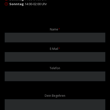
Sonntag
14:00-02:00 Uhr
Pflichtfeld
Name
*
Pflichtfeld
E-Mail
*
Telefon
Dein Begehren