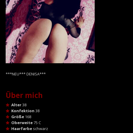
***NEU*** DENISA***
Über mich
Alter
38
Konfektion
38
Größe
168
Oberweite
75 C
Haarfarbe
schwarz