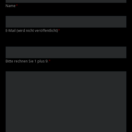
Pflichtfeld
Name
*
Pflichtfeld
E-Mail (wird nicht veröffentlicht)
*
Bitte rechnen Sie 1 plus 9.
*