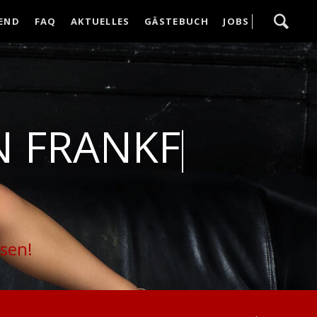
Navigation
END
FAQ
AKTUELLES
GÄSTEBUCH
JOBS
überspringen
RANKFURT ES
 FRANKFURT
isen!