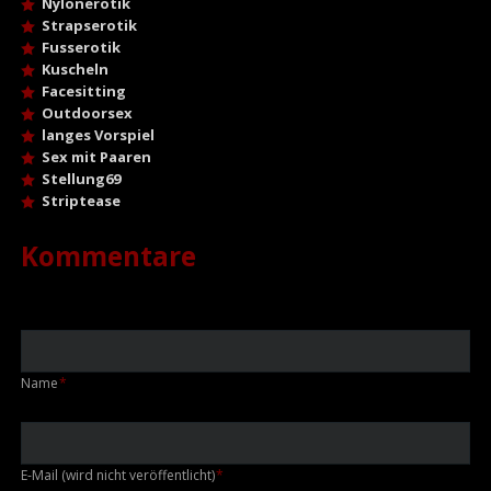
Nylonerotik
Strapserotik
Fusserotik
Kuscheln
Facesitting
Outdoorsex
langes Vorspiel
Sex mit Paaren
Stellung69
Striptease
Kommentare
Pflichtfeld
Name
*
Pflichtfeld
E-Mail (wird nicht veröffentlicht)
*