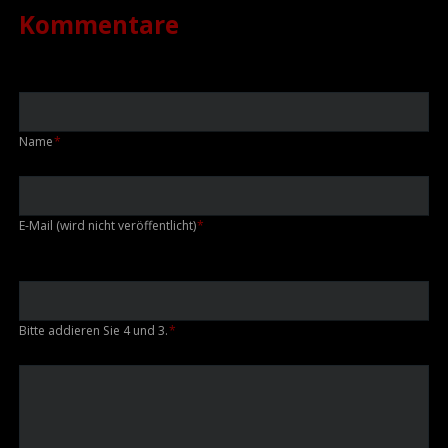
Kommentare
Pflichtfeld
Name
*
Pflichtfeld
E-Mail (wird nicht veröffentlicht)
*
Bitte addieren Sie 4 und 3.
*