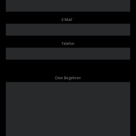
Pflichtfeld
E-Mail
*
Telefon
Dein Begehren