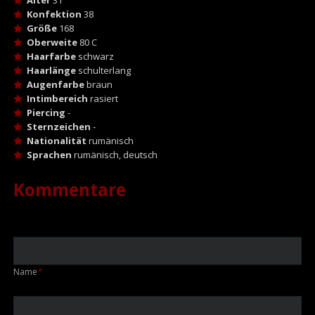
Konfektion
38
Größe
168
Oberweite
80 C
Haarfarbe
schwarz
Haarlänge
schulterlang
Augenfarbe
braun
Intimbereich
rasiert
Piercing
-
Sternzeichen
-
Nationalität
rumänisch
Sprachen
rumänisch, deutsch
Kommentare
Pflichtfeld
Name
*