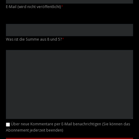
Pflichtfeld
E-Mail (wird nicht veröffentlicht)
*
Was ist die Summe aus 8 und 5?
*
Kommentar
Über neue Kommentare per E-Mail benachrichtigen (Sie können das
Abonnement jederzeit beenden)