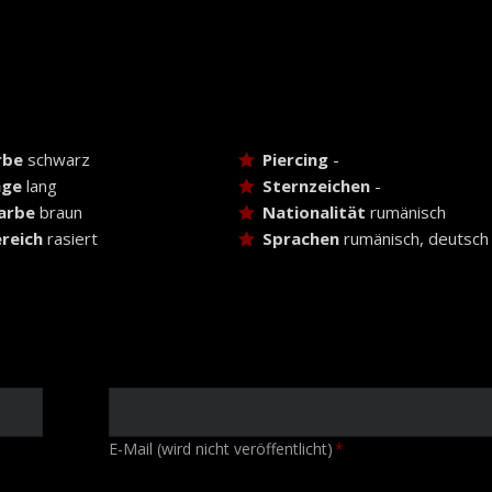
rbe
schwarz
Piercing
-
nge
lang
Sternzeichen
-
arbe
braun
Nationalität
rumänisch
reich
rasiert
Sprachen
rumänisch, deutsch
Pflichtfeld
E-Mail (wird nicht veröffentlicht)
*