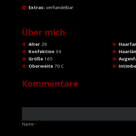
Extras:
verhandelbar
Über mich
Alter
29
Haarfa
Konfektion
34
Haarlä
Größe
165
Augenf
Oberweite
70 C
Intimbe
Kommentare
Pflichtfeld
Name
*