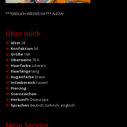
***ENDLICH WIEDER DA*** ALEXA!
Über mich
Alter
28
Konfektion
34
Größe
168
Oberweite
70 A
Haarfarbe
schwarz
Haarlänge
lang
Augenfarbe
braun
Intimbereich
rasiert
Piercing
-
Sternzeichen
-
Herkunft
Osteuropa
Sprachen
deutsch, türkisch, englisch
Mein Service