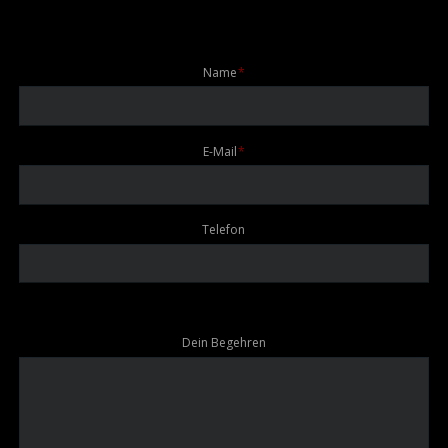
Pflichtfeld
Name
*
Pflichtfeld
E-Mail
*
Telefon
Dein Begehren